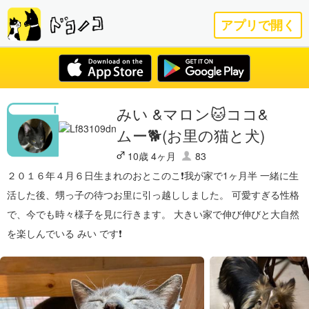
アプリで開く
みい &マロン🐱ココ&
ムー🐕(お里の猫と犬)
10歳 4ヶ月
83
２０１６年４月６日生まれのおとこのこ❗️我が家で1ヶ月半 一緒に生
活した後、甥っ子の待つお里に引っ越ししました。 可愛すぎる性格
で、今でも時々様子を見に行きます。 大きい家で伸び伸びと大自然
を楽しんでいる みい です❗️