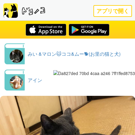
アプリで開く
みい &マロン🐱ココ&ムー🐕(お里の猫と犬)
アイン