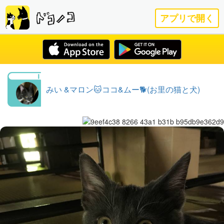
アプリで開く
みい &マロン🐱ココ&ムー🐕(お里の猫と犬)