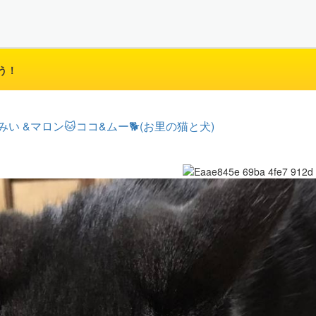
う！
みい &マロン🐱ココ&ムー🐕(お里の猫と犬)