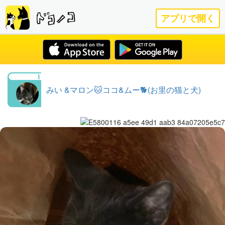
アプリで開く
みい &マロン🐱ココ&ムー🐕(お里の猫と犬)