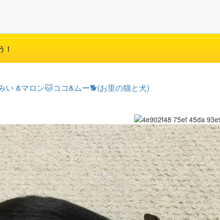
う！
みい &マロン🐱ココ&ムー🐕(お里の猫と犬)