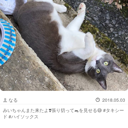
なる
2018.05.03
みいちゃんまた来たよ❣️張り切って🐀を見せる😅 #タキシー
ド #ハイソックス