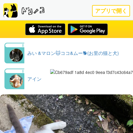
アプリで開く
みい &マロン🐱ココ&ムー🐕(お里の猫と犬)
アイン