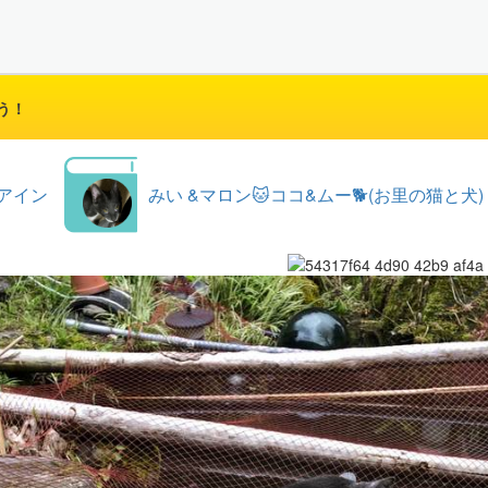
う！
アイン
みい &マロン🐱ココ&ムー🐕(お里の猫と犬)