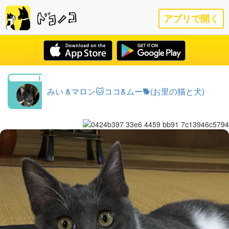
アプリで開く
みい &マロン🐱ココ&ムー🐕(お里の猫と犬)