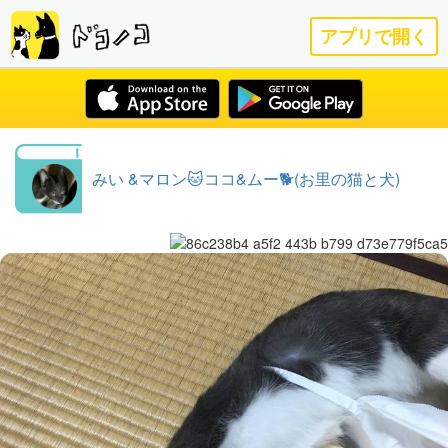
アプリで開く
みい &マロン🐱ココ&ムー🐕(お里の猫と犬)