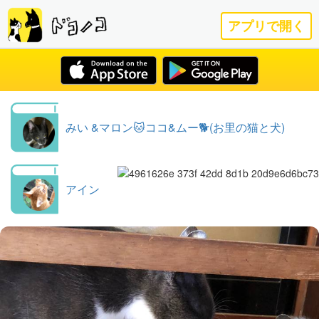
アプリで開く
みい &マロン🐱ココ&ムー🐕(お里の猫と犬)
アイン