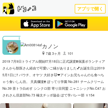
アプリで開く
カノン
7歳 3ヶ月
101
2019 7月9日トライアル開始❗️7月18日に正式譲渡❣️保護ボランティア
さんから獣医さん経由で可愛いご縁がありました💕お誕生日は2019
5月1日に‼️ パウチ、オヤツ 大好き🐱❤アインお兄ちゃんのも食べち
ゃう食いしん坊。 天真爛漫❣️ ぽってり学園 No.281 チームクリーム
No.39 茶トラ白めす シンクロ部 寄り目同盟 ニャニシックNo.C47 お
されさん倶楽部No.73 極太チッポ協会 ぽて学バレー部 Ｖ154