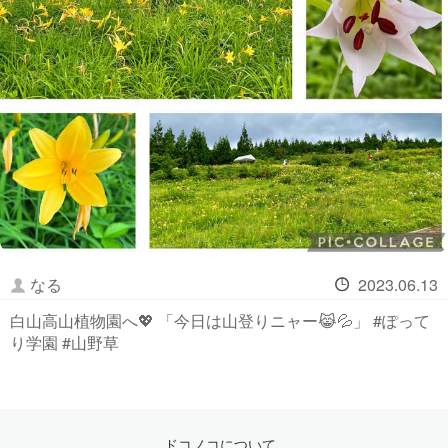
なる
2023.06.13
白山高山植物園へ💖 「今日は山登りニャー😹💦」 #ぽって
り学園 #山野草
ドコノコについて