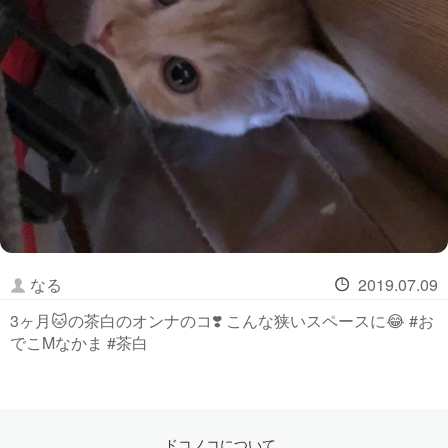
なる
2019.07.09
3ヶ月🐱の茶白のオンナのコ❣️ こんな狭いスペースに😂 #お
でこMなかま #茶白
ドコノコについて