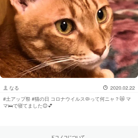
なる
2020.02.22
#土アップ祭 #猫の日 コロナウイルス🦠って何ニャ？😿 マ
マ🛌で寝てました😊💕
ドコノコについて