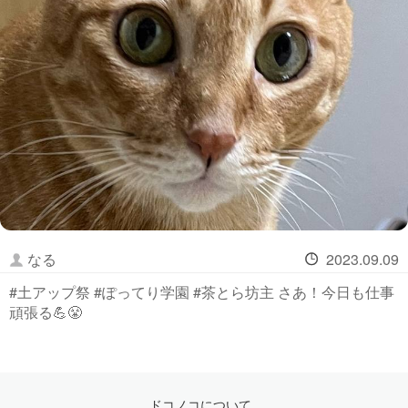
なる
2023.09.09
#土アップ祭 #ぽってり学園 #茶とら坊主 さあ！今日も仕事
頑張る💪😤
ドコノコについて