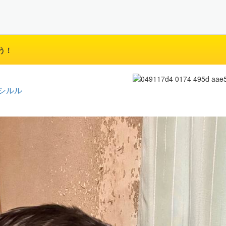
う！
シルル