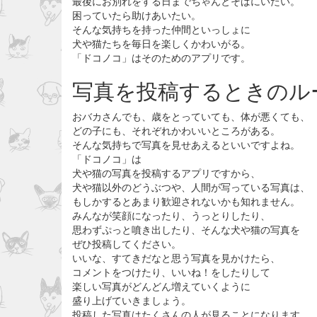
最後にお別れをする日までちゃんとそばにいたい。
困っていたら助けあいたい。
そんな気持ちを持った仲間といっしょに
犬や猫たちを毎日を楽しくかわいがる。
「ドコノコ」はそのためのアプリです。
写真を投稿するときのル
おバカさんでも、歳をとっていても、体が悪くても、
どの子にも、それぞれかわいいところがある。
そんな気持ちで写真を見せあえるといいですよね。
「ドコノコ」は
犬や猫の写真を投稿するアプリですから、
犬や猫以外のどうぶつや、人間が写っている写真は、
もしかするとあまり歓迎されないかも知れません。
みんなが笑顔になったり、うっとりしたり、
思わずぷっと噴き出したり、そんな犬や猫の写真を
ぜひ投稿してください。
いいな、すてきだなと思う写真を見かけたら、
コメントをつけたり、いいね！をしたりして
楽しい写真がどんどん増えていくように
盛り上げていきましょう。
投稿した写真はたくさんの人が見ることになります。