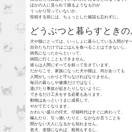
ほかの人に見られて困るようなものが
うっかり写っていないか、
投稿する前には、ちょっとした確認も忘れずに。
どうぶつと暮らすときの
犬や猫にとっては、いっしょに暮らしている人間がす
自分たちだけではごはんを食べることはできないし、
病気になったからといって、
病院に行くこともできません。
彼らは人間にすべてを頼って生きています。
だからこそ、家族になった犬や猫は、何があっても
人間がしっかりと守らなければなりません。
毎日の暮らしや健康だけではなく、
逃げたり事故が起きたりしないように、
できるだけ工夫をする必要もあります。
動物はあっというまに成長して、
やがて亡くなります。
かわいい盛りの仔犬、仔猫時代はすぐに終わって、
噛んだり、引っ掻いたりと、なかなか言うことを
聞かない大人になるかも知れません。
老犬、老猫になれば、粗相もするし、