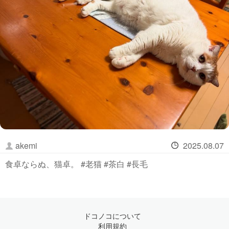
akemi
2025.08.07
食卓ならぬ、猫卓。 #老猫 #茶白 #長毛
ドコノコについて
利用規約