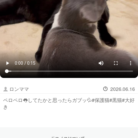
ロンママ
2026.06.16
ペロペロ👅してたかと思ったらガブッ💦#保護猫#黒猫#大好
き