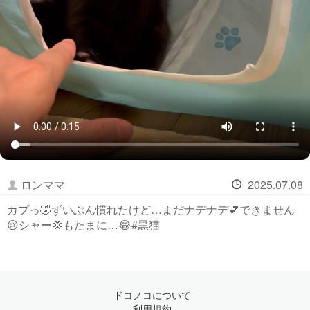
ロンママ
2025.07.08
カプっ🤣ずいぶん慣れたけど…まだナデナデ💕できません
😢シャー💢もたまに…😂#黒猫
ドコノコについて
利用規約