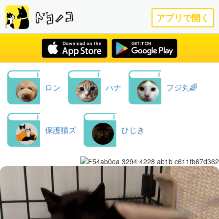
アプリで開く
ロン
ハナ
フジ丸🌈
保護猫ズ
ひじき