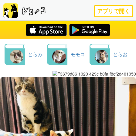
アプリで開く
とらみ
モモコ
とらお