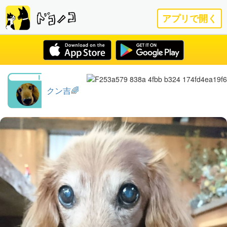
アプリで開く
クン吉🌈