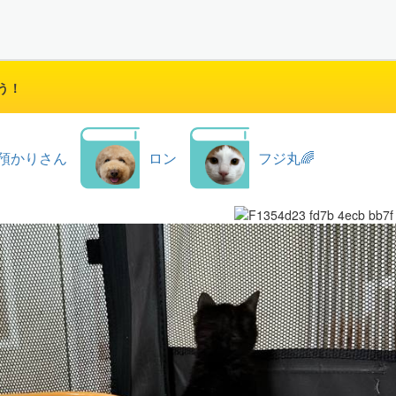
う！
預かりさん
ロン
フジ丸🌈