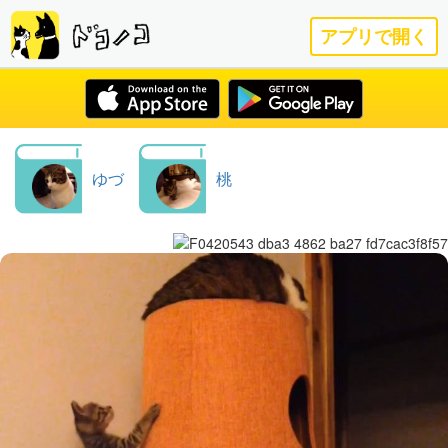
アプリで開く
ゆづ
桃