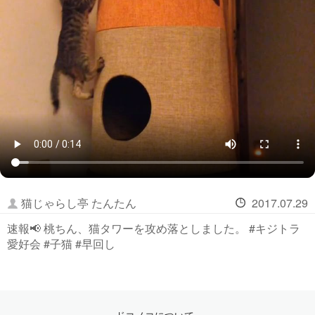
猫じゃらし亭 たんたん
2017.07.29
速報📢 桃ちん、猫タワーを攻め落としました。 #キジトラ
愛好会 #子猫 #早回し