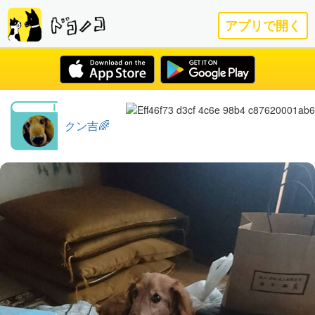
アプリで開く
クン吉🌈