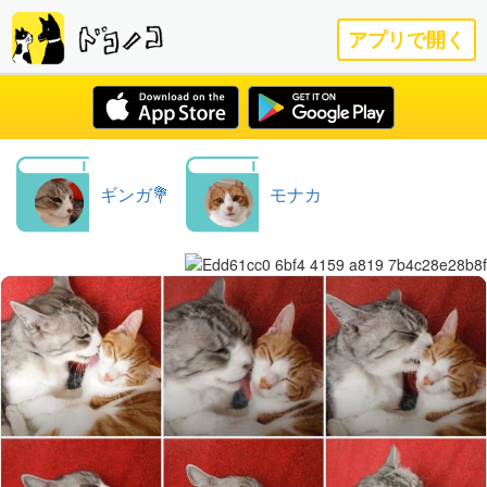
アプリで開く
ギンガ💐
モナカ