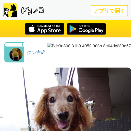
アプリで開く
クン吉🌈