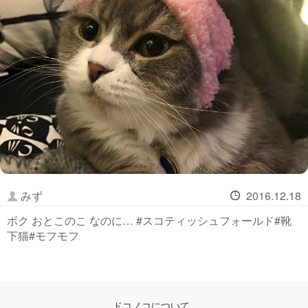
みず
2016.12.18
ボク おとこのこ なのに… #スコティッシュフォールド#靴
下猫#モフモフ
ドコノコについて