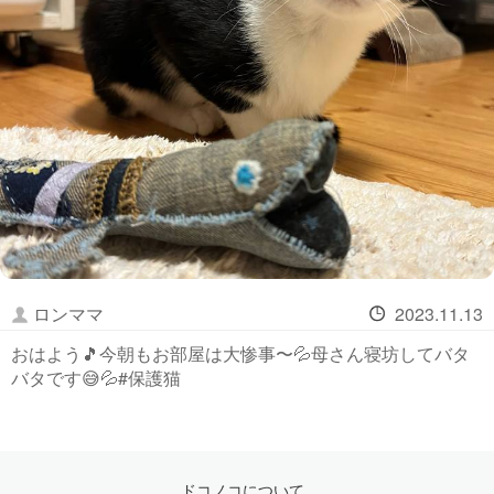
ロンママ
2023.11.13
おはよう🎵今朝もお部屋は大惨事〜💦母さん寝坊してバタ
バタです😅💦#保護猫
ドコノコについて