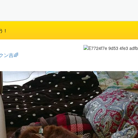
う！
クン吉🌈