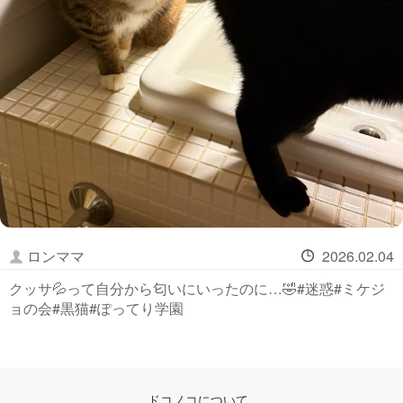
ロンママ
2026.02.04
クッサ💦って自分から匂いにいったのに…🤣#迷惑#ミケジ
ョの会#黒猫#ぽってり学園
ドコノコについて