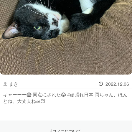
まき
2022.12.06
キャーーー😱 同点にされた😱 #頑張れ日本 岡ちゃん、ほん
とね、大丈夫ね🙏🏻
ドコノコについて