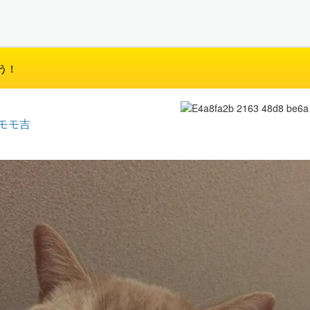
う！
モモ吉