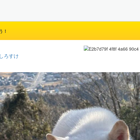
う！
しろすけ