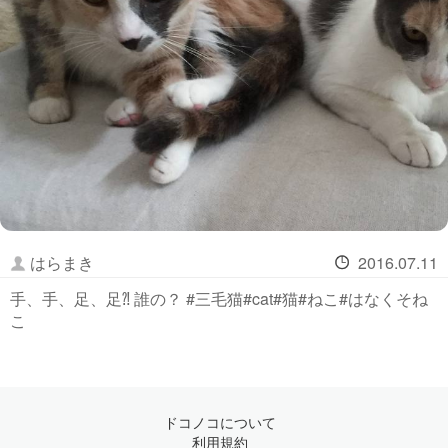
はらまき
2016.07.11
手、手、足、足⁈ 誰の？ #三毛猫#cat#猫#ねこ#はなくそね
こ
ドコノコについて
利用規約