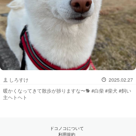
しろすけ
2025.02.27
暖かくなってきて散歩が捗りますな〜🐕 #白柴 #柴犬 #飼い
主ヘトヘト
ドコノコについて
利用規約