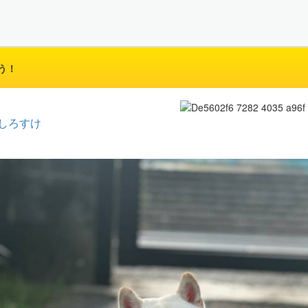
う！
しろすけ