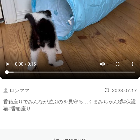
ロンママ
2023.07.17
香箱座りでみんなが遊ぶのを見守る…くまみちゃん🤣#保護
猫#香箱座り