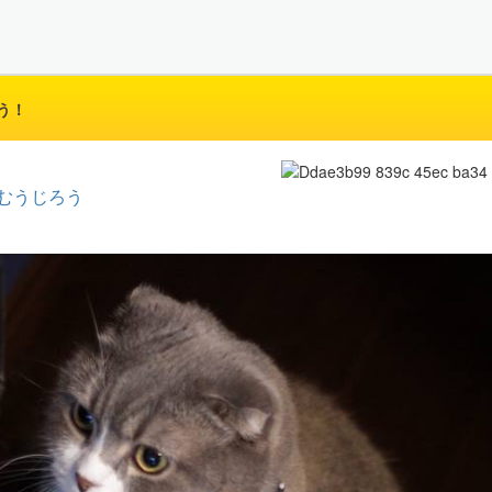
う！
むうじろう