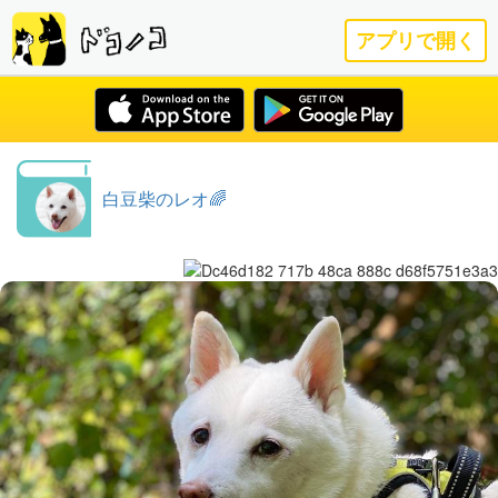
アプリで開く
白豆柴のレオ🌈