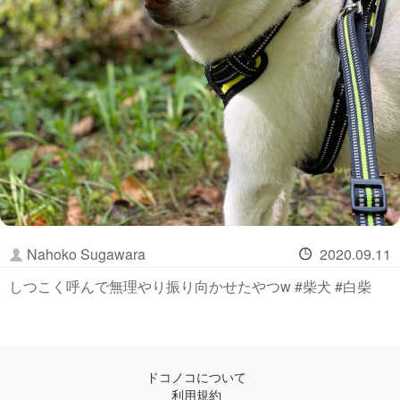
Nahoko Sugawara
2020.09.11
しつこく呼んで無理やり振り向かせたやつw #柴犬 #白柴
ドコノコについて
利用規約