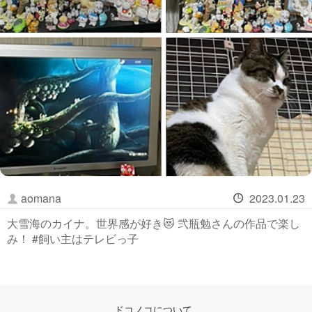
aomana
2023.01.23
大雪海のカイナ。世界感が好き😻 弐瓶勉さんの作品で楽し
み！ #飼い主はテレビっ子
ドコノコについて