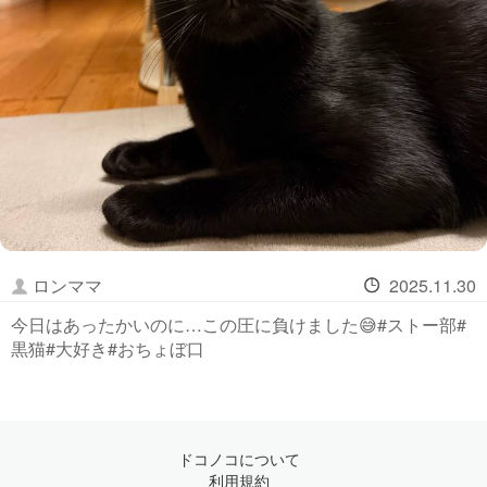
ロンママ
2025.11.30
今日はあったかいのに…この圧に負けました😅#ストー部#
黒猫#大好き#おちょぼ口
ドコノコについて
利用規約