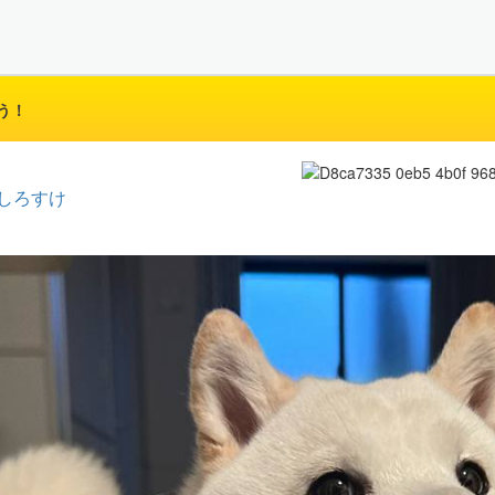
う！
しろすけ