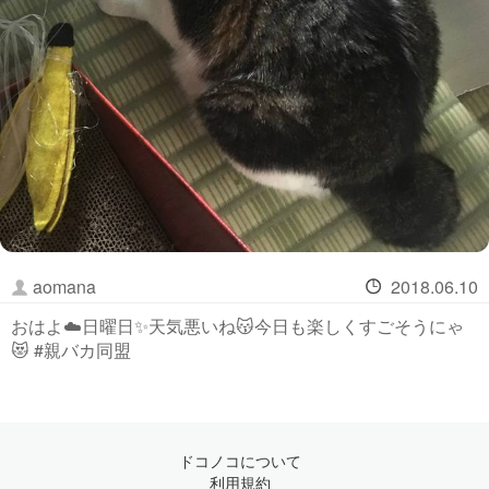
aomana
2018.06.10
おはよ☁️日曜日✨天気悪いね😽今日も楽しくすごそうにゃ
😻 #親バカ同盟
ドコノコについて
利用規約