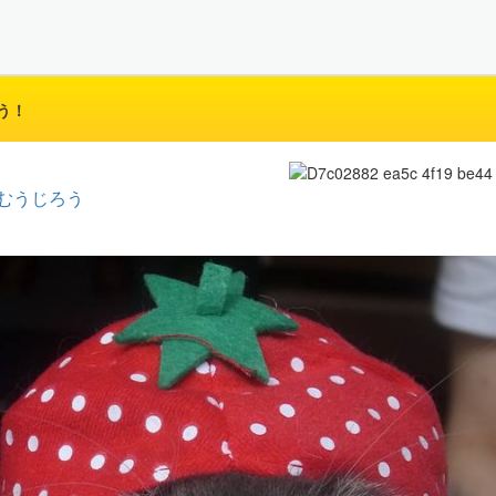
う！
むうじろう