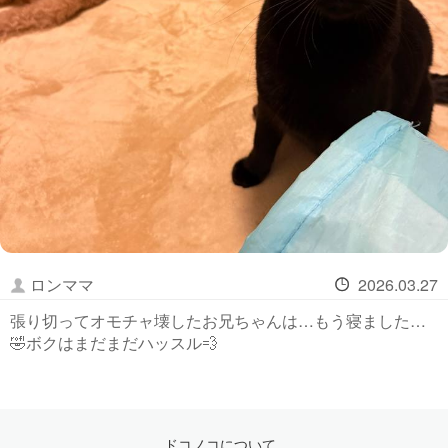
ロンママ
2026.03.27
張り切ってオモチャ壊したお兄ちゃんは…もう寝ました…
🤣ボクはまだまだハッスル💨
ドコノコについて