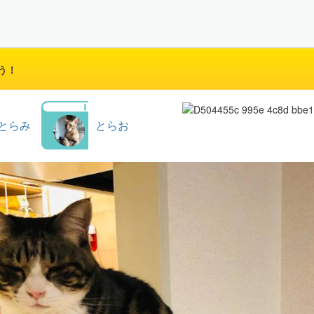
う！
とらみ
とらお