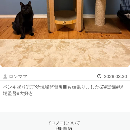
ロンママ
2026.03.30
ペンキ塗り完了🩵現場監督🐈‍⬛も頑張りました🤣#黒猫#現
場監督#大好き
ドコノコについて
利用規約